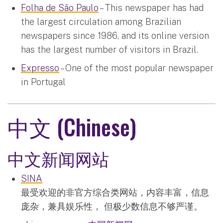
Folha de São Paulo
– This newspaper has had
the largest circulation among Brazilian
newspapers since 1986, and its online version
has the largest number of visitors in Brazil.
Expresso
– One of the most popular newspaper
in Portugal
中文 (Chinese)
中文新闻网站
SINA
最受欢迎的非官方综合类网站，内容丰富，信息
庞杂，兼具娱乐性， 但极少数信息不够严谨。