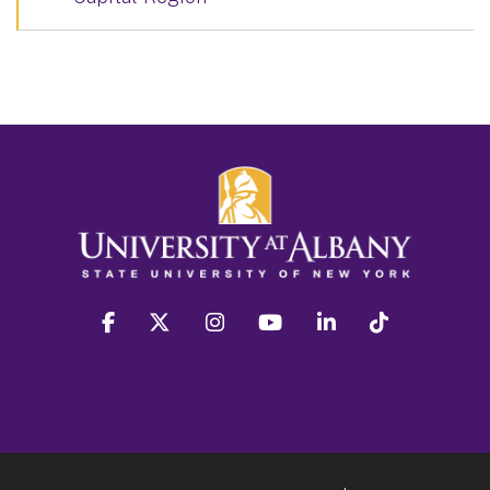
facebook
twitter
instagram
youtube
linkedin
Tiktok